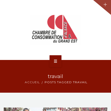
JURIDIQUE
LA CCA-GE
NOS ACTIONS
CONTACT
ACCUEIL
travail
ACTUALITÉS
ACCUEIL
POSTS TAGGED TRAVAIL
JURIDIQUE
LA CCA-GE