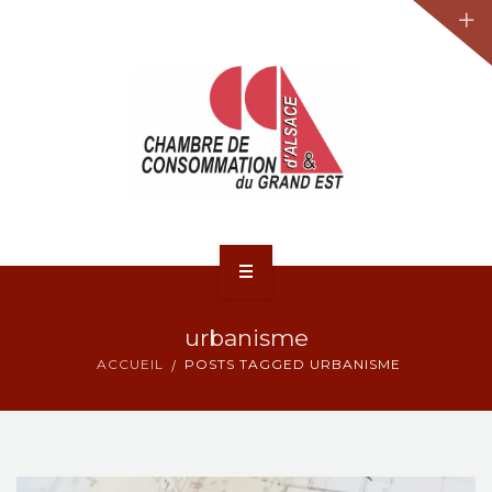
JURIDIQUE
LA CCA-GE
NOS ACTIONS
CONTACT
ACCUEIL
urbanisme
ACTUALITÉS
ACCUEIL
POSTS TAGGED URBANISME
JURIDIQUE
LA CCA-GE