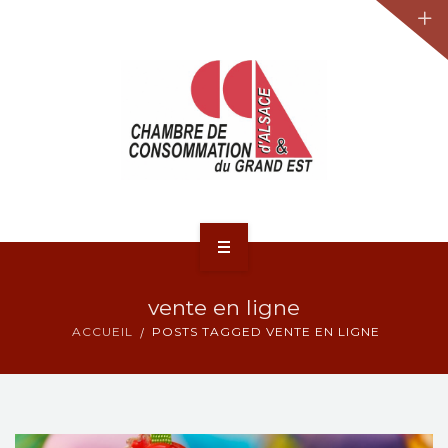
JURIDIQUE
LA CCA-GE
NOS ACTIONS
CONTACT
ACCUEIL
vente en ligne
ACTUALITÉS
ACCUEIL
POSTS TAGGED VENTE EN LIGNE
JURIDIQUE
LA CCA-GE