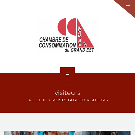
JURIDIQUE
LA CCA-GE
NOS ACTIONS
CONTACT
ACCUEIL
visiteurs
ACTUALITÉS
ACCUEIL
POSTS TAGGED VISITEURS
JURIDIQUE
LA CCA-GE