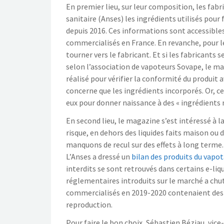
En premier lieu, sur leur composition, les fabr
sanitaire (Anses) les ingrédients utilisés pour 
depuis 2016. Ces informations sont accessibles
commercialisés en France. En revanche, pour l
tourner vers le fabricant. Et si les fabricants
selon l’association de vapoteurs Sovape, le ma
réalisé pour vérifier la conformité du produit a
concerne que les ingrédients incorporés. Or, c
eux pour donner naissance à des « ingrédients
En second lieu, le magazine s’est intéressé à la
risque, en dehors des liquides faits maison ou 
manquons de recul sur des effets à long terme.
L’Anses a dressé un
bilan des produits du vapo
interdits se sont retrouvés dans certains e-li
réglementaires introduits sur le marché a chuté
commercialisés en 2019-2020 contenaient des
reproduction.
Pour faire le bon choix, Sébastien Béziau, vic