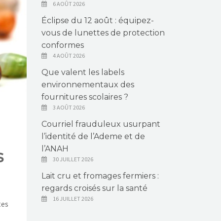
6 AOÛT 2026
Éclipse du 12 août : équipez-
vous de lunettes de protection
conformes
4 AOÛT 2026
Que valent les labels
environnementaux des
fournitures scolaires ?
3 AOÛT 2026
Courriel frauduleux usurpant
l’identité de l’Ademe et de
l’ANAH
s
30 JUILLET 2026
Lait cru et fromages fermiers :
regards croisés sur la santé
16 JUILLET 2026
tes