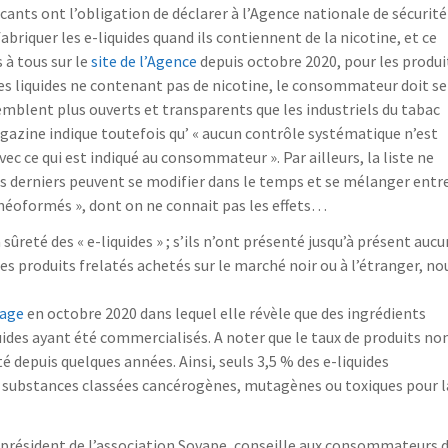
icants ont l’obligation de déclarer à l’Agence nationale de sécurité
fabriquer les e-liquides quand ils contiennent de la nicotine, et ce
 à tous sur le
site de l’Agence
depuis octobre 2020, pour les produi
es liquides ne contenant pas de nicotine, le consommateur doit se
 semblent plus ouverts et transparents que les industriels du tabac
gazine indique toutefois qu’ « aucun contrôle systématique n’est
vec ce qui est indiqué au consommateur ». Par ailleurs, la liste ne
es derniers peuvent se modifier dans le temps et se mélanger entr
 néoformés », dont on ne connait pas les effets…
 sûreté des « e-liquides » ; s’ils n’ont présenté jusqu’à présent aucu
des produits frelatés achetés sur le marché noir ou à l’étranger, no
tage
en octobre 2020 dans lequel elle révèle que des ingrédients
quides ayant été commercialisés. A noter que le taux de produits no
 depuis quelques années. Ainsi, seuls 3,5 % des e-liquides
 substances classées cancérogènes, mutagènes ou toxiques pour l
e-président de l’association Sovape, conseille aux consommateurs 