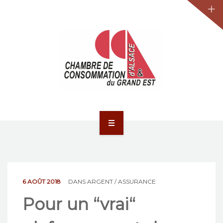
JURIDIQUE
LA CCA-GE
NOS ACTIONS
CONTACT
ACCUEIL
ACTUALITÉS
JURIDIQUE
6 AOÛT 2018
DANS
ARGENT / ASSURANCE
Pour un “vrai“
LA CCA-GE