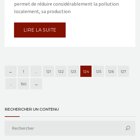
permet de réduire considérablement la pollution
localement, sa production
LIRE LA SUITE
←
1
…
121
122
123
124
125
126
127
…
150
→
RECHERCHER UN CONTENU