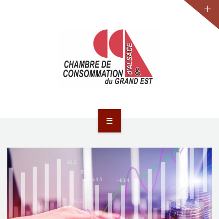
JURIDIQUE
LA CCA-GE
NOS ACTIONS
CONTACT
ACCUEIL
ACTUALITÉS
JURIDIQUE
LA CCA-GE