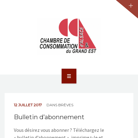
JURIDIQUE
LA CCA-GE
NOS ACTIONS
CONTACT
ACCUEIL
ACTUALITÉS
12 JUILLET 2017
DANS
BRÈVES
JURIDIQUE
Bulletin d’abonnement
LA CCA-GE
Vous désirez vous abonner ? Téléchargez le
« bulletin d’abonnement », imprimez-le et