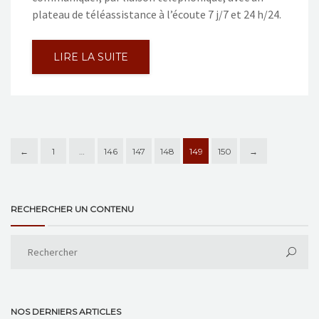
plateau de téléassistance à l’écoute 7 j/7 et 24 h/24.
LIRE LA SUITE
←
1
…
146
147
148
149
150
→
RECHERCHER UN CONTENU
NOS DERNIERS ARTICLES