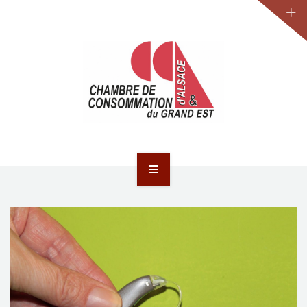
JURIDIQUE
LA CCA-GE
NOS ACTIONS
CONTACT
ACCUEIL
ACTUALITÉS
JURIDIQUE
LA CCA-GE