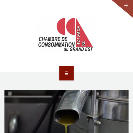
JURIDIQUE
LA CCA-GE
NOS ACTIONS
CONTACT
ACCUEIL
ACTUALITÉS
JURIDIQUE
LA CCA-GE