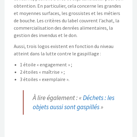
obtention
. E
n particulier, cela concerne les
grandes
et moyennes surfaces, les grossistes et les métiers
de bo
uche.
Les critères du label couvrent l’achat, la
commercialisation des
denrées alimentaires, la
gestion des invendus et le don.
Aussi, trois logos
existent
en fonction du niveau
atteint dans la lutte contre le
gaspillage
:
1 étoile « engagement » ;
2 étoiles « m
aîtrise » ;
3 étoiles « exemplaire ».
À lire également : «
Déchets : les
objets aussi sont gaspillés
»