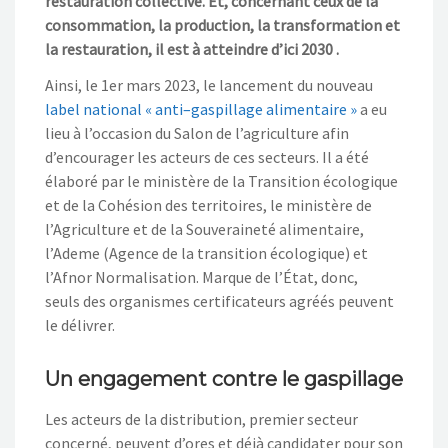
restauration
collective. Et, concernant
ceux de la
consommation, la production, la transformation et
la restauration, il est à atteindre
d’ici 2030 .
Ainsi, le 1
er
mars 2023, le lancement du nouveau
label national « anti
–
gaspillage alimentaire »
a eu
lieu à l’occasion du
S
alon de l’agriculture afin
d’encourager les acteurs de ces secteurs.
Il
a été
élaboré par le ministère de la Transition écologique
et de la Cohésion des territoires, le
ministère de
l’Agriculture et de la Souveraineté alimentaire,
l’Ademe (Agence de la transition écologique) et
l’Afnor Normali
sation.
Marque
de l’État, donc,
seuls
d
es organismes certificateurs agréés peuvent
le délivrer.
Un engagement contre le gaspillage
L
e
s acteurs
de la distribution
,
premier
secteur
concerné
,
peuvent d’ores et déjà candidater pour son