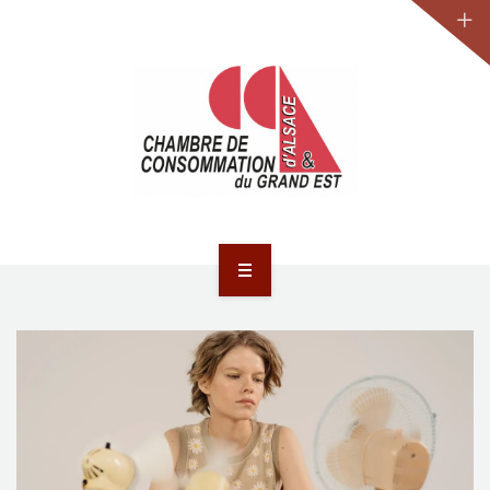
JURIDIQUE
LA CCA-GE
NOS ACTIONS
CONTACT
ACCUEIL
ACTUALITÉS
JURIDIQUE
LA CCA-GE