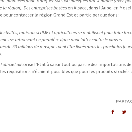
nt été mobilisés pour fabriquer 500 000 masques par semaine (avec po
de la région). Des entreprises basées
en Alsace, dans l’Aube, en Mosel
e pour contacter la région Grand Est et participer aux dons :
lectivités, mais aussi PME et agriculteurs se mobilisent pour faire fac
nnes se retrouvant en première ligne pour lutter contre le virus et
ès de 30 millions de masques vont être livrés dans les prochains jours
.
 officiel
autorise l’Etat à saisir tout ou partie des importations de
les réquisitions n’étaient possibles que pour les produits stockés 
PARTA