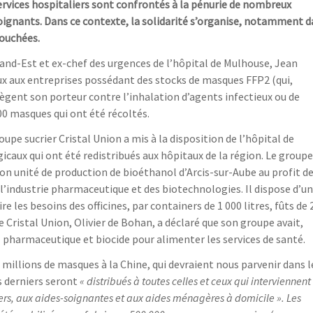
services hospitaliers sont confrontés à la pénurie de nombreux
ignants. Dans ce contexte, la solidarité s’organise, notamment d
touchées.
Grand-Est et ex-chef des urgences de l’hôpital de Mulhouse, Jean
aux aux entreprises possédant des stocks de masques FFP2 (qui,
gent son porteur contre l’inhalation d’agents infectieux ou de
00 masques qui ont été récoltés.
upe sucrier Cristal Union a mis à la disposition de l’hôpital de
ux qui ont été redistribués aux hôpitaux de la région. Le groupe
 unité de production de bioéthanol d’Arcis-sur-Aube au profit de
 l’industrie pharmaceutique et des biotechnologies. Il dispose d’un
 les besoins des officines, par containers de 1 000 litres, fûts de 
 de Cristal Union, Olivier de Bohan, a déclaré que son groupe avait,
l pharmaceutique et biocide pour alimenter les services de santé.
millions de masques à la Chine, qui devraient nous parvenir dans l
s derniers seront
« distribués à toutes celles et ceux qui interviennent
ers, aux aides-soignantes et aux aides ménagères à domicile ». Les