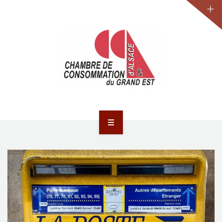
JURIDIQUE
LA CCA-GE
NOS ACTIONS
CONTACT
ACCUEIL
ACTUALITÉS
JURIDIQUE
LA CCA-GE