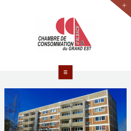
JURIDIQUE
LA CCA-GE
NOS ACTIONS
CONTACT
ACCUEIL
ACTUALITÉS
JURIDIQUE
LA CCA-GE