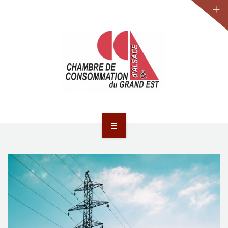
JURIDIQUE
LA CCA-GE
NOS ACTIONS
CONTACT
ACCUEIL
ACTUALITÉS
JURIDIQUE
LA CCA-GE