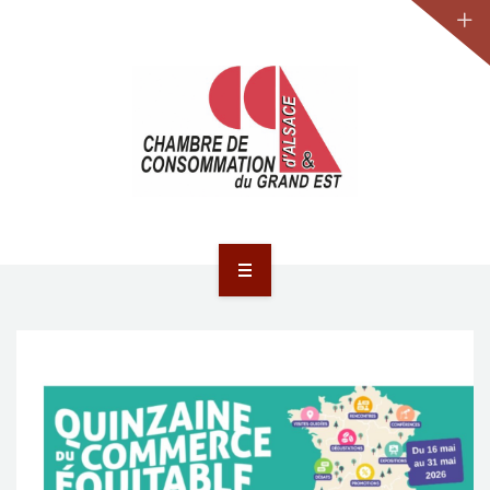
JURIDIQUE
LA CCA-GE
NOS ACTIONS
CONTACT
ACCUEIL
ACTUALITÉS
JURIDIQUE
LA CCA-GE