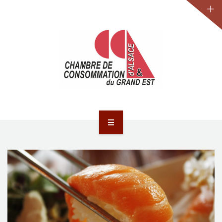
JURIDIQUE
LA CCA-GE
NOS ACTIONS
CONTACT
ACCUEIL
ACTUALITÉS
JURIDIQUE
LA CCA-GE