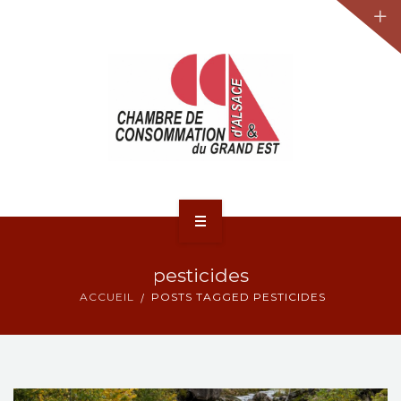
JURIDIQUE
LA CCA-GE
NOS ACTIONS
CONTACT
ACCUEIL
pesticides
ACTUALITÉS
ACCUEIL
POSTS TAGGED PESTICIDES
JURIDIQUE
LA CCA-GE