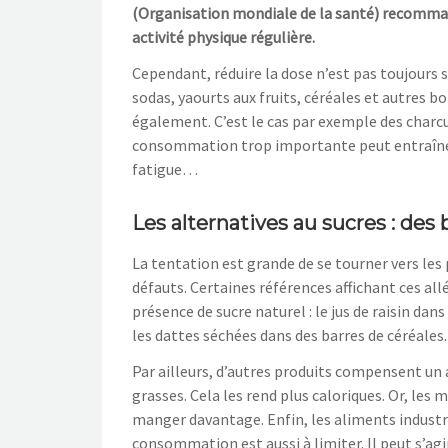
(
O
rganisation mondiale de la santé) recomma
act
ivité physique régulière
.
Cependant, réduire la dose n’est pas toujours 
sodas, yaourts aux fruits, céréales et autres 
égal
ement. C’est le cas par exemple des charcu
consommation trop
importante peut entraîner
fatigue…
Les alternatives au sucres : des
La tentation est grande de se tourner vers les 
défauts.
Certaines références
affichant ces all
présence de sucre naturel :
le jus de raisin dans
les dattes séchées dans des barres de céréales.
Par
ailleurs,
d’autres produits compensent un 
grasses. Cela les rend plus caloriques.
Or,
les 
manger
davantage.
Enfin, les aliments indust
consommation est aussi à limiter. Il peut s’agir