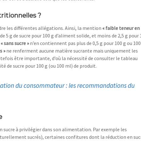
tritionnelles ?
e les différentes allégations. A
insi, la mention
«
faible teneur en
de 5
g de sucre pour 100
g d’aliment solide, et moins de 2,5
g pour 
n
«
sans sucre
»
n’en contiennent pas plus de 0,5
g po
ur 100
g ou 100
és
»
ne
renferment aucune matière sucrante mais uniquement les
outefois être importante
,
d’où la
nécessité de
consulter le tableau
ité de sucre pour 100
g (ou 100
ml) de produit.
mation du consommateur : les recommandations du
e
n sucre à privilégier dans son alimentation. Par exemple les
turellement sucrés), certaines confitures dont la réduction en suc