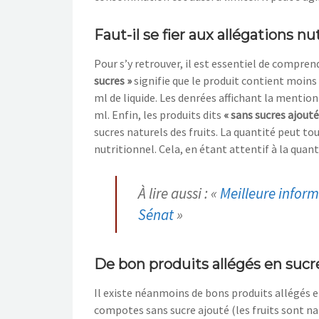
Faut-il se fier aux allégations nu
Pour s’y retrouver, il
est essentiel de
comprendr
sucres
»
signifie que le
produit contient moins 
ml de liquide. Les denrées affichant la
mentio
ml. Enfin, les produits dits
«
sans sucres ajout
sucres naturels des fruits. La quantité peut t
nutritionnel. Cela, en
étant attentif à la quant
À lire aussi : «
Meilleure infor
Sénat
»
De bon produits allégés en sucr
Il existe néanmoins de bons produits allégés e
comp
o
te
s
sans sucre ajouté (les fruits
sont na