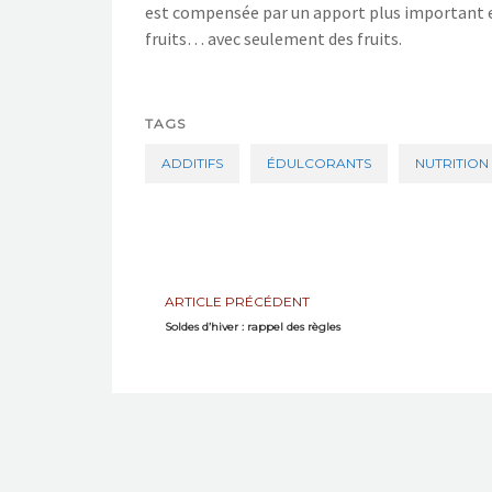
est
compensée
par
un
apport plus important e
fruits… avec seulement des fruits.
TAGS
ADDITIFS
ÉDULCORANTS
NUTRITION
ARTICLE PRÉCÉDENT
Soldes d’hiver : rappel des règles