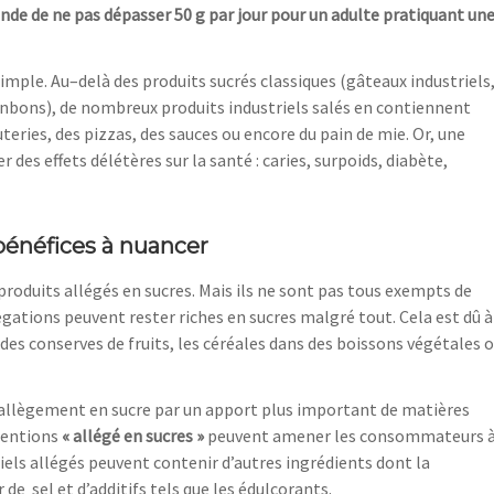
nde de ne pas dépasser 50
g par jour pour un
adulte
pratiquant un
simple. Au
–
delà des produits sucrés classiques (gâteaux industriels
bonbons), de nombreux produits industriels salés en contiennent
teries, des pizzas, des sauces ou encore du pain de mie. Or, une
 des effets délétères sur la santé
: caries, surpoids, diabète
,
 bénéfices à nuancer
produits allégés en sucres. Mais ils ne sont pas tous exempts de
égations peuvent rester riches en sucres malgré tout. Cela est dû à
des conserves de fruits, les céréales dans des boissons végétales 
allègement en sucre par un apport plus important de matières
mentions
«
allégé
en sucres
»
peuvent amener les consommateurs
riels allégés peuvent
contenir d’autres ingrédients dont la
 de sel et d’additifs
tels que
les édulcorants.