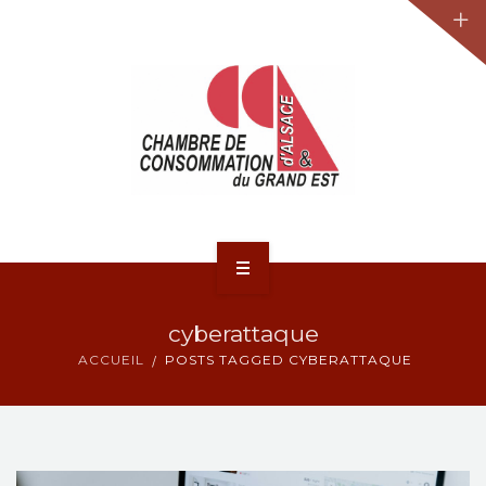
JURIDIQUE
LA CCA-GE
NOS ACTIONS
CONTACT
ACCUEIL
cyberattaque
ACTUALITÉS
ACCUEIL
POSTS TAGGED CYBERATTAQUE
JURIDIQUE
LA CCA-GE