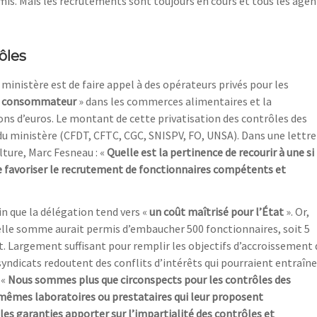
s. Mais les recrutements sont toujours en cours et tous les agen
ôles
ministère est de faire appel à des opérateurs privés pour les
au consommateur
» dans les commerces alimentaires et la
ons d’euros. Le montant de cette privatisation des contrôles des
s du ministère (CFDT, CFTC, CGC, SNISPV, FO, UNSA). Dans une lettre
ulture, Marc Fesneau : «
Quelle est la pertinence de recourir à une si
de favoriser le recrutement de fonctionnaires compétents et
in que la délégation tend vers «
un coût maîtrisé pour l’État
». Or,
telle somme aurait permis d’embaucher 500 fonctionnaires, soit 5
. Largement suffisant pour remplir les objectifs d’accroissement 
syndicats redoutent des conflits d’intérêts qui pourraient entraîne
 «
Nous sommes plus que circonspects pour les contrôles des
mêmes laboratoires ou prestataires qui leur proposent
es garanties apporter sur l’impartialité des contrôles et