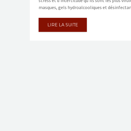
stress et d’incertitude qu’ils sont les plus virul
masques, gels hydroalcooliques et désinfectan
LIRE LA SUITE