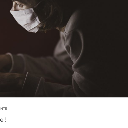
ANTÉ
e !