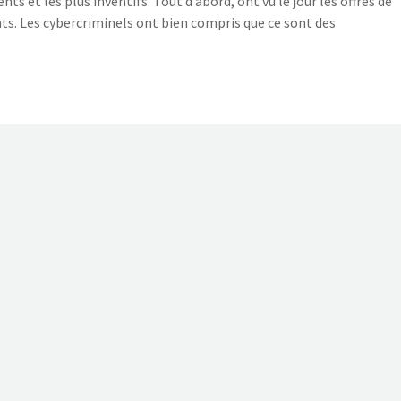
ents et les plus inventifs. Tout d’abord, ont vu le jour les offres de
ts. Les cybercriminels ont bien compris que ce sont des