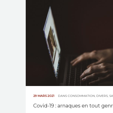
29 MARS 2021
DANS
CONSOMMATION
,
DIVERS
,
S
Covid-19 : arnaques en tout genr