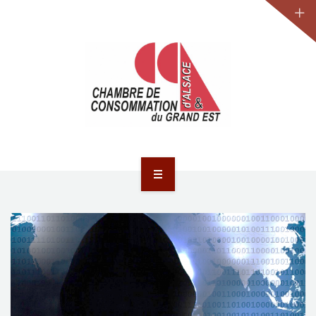
JURIDIQUE
LA CCA-GE
NOS ACTIONS
CONTACT
ACCUEIL
ACTUALITÉS
JURIDIQUE
LA CCA-GE