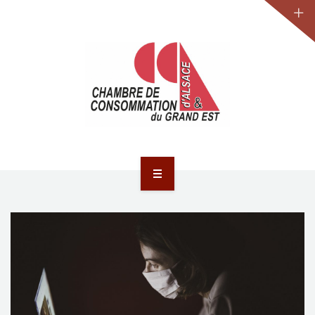
JURIDIQUE
LA CCA-GE
NOS ACTIONS
CONTACT
ACCUEIL
ACTUALITÉS
JURIDIQUE
LA CCA-GE