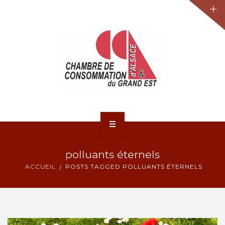
JURIDIQUE
LA CCA-GE
NOS ACTIONS
CONTACT
ACCUEIL
polluants éternels
ACTUALITÉS
ACCUEIL
POSTS TAGGED POLLUANTS ÉTERNELS
JURIDIQUE
LA CCA-GE