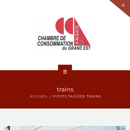
JURIDIQUE
LA CCA-GE
NOS ACTIONS
CONTACT
ACCUEIL
trains
ACTUALITÉS
ACCUEIL
POSTS TAGGED TRAINS
JURIDIQUE
LA CCA-GE