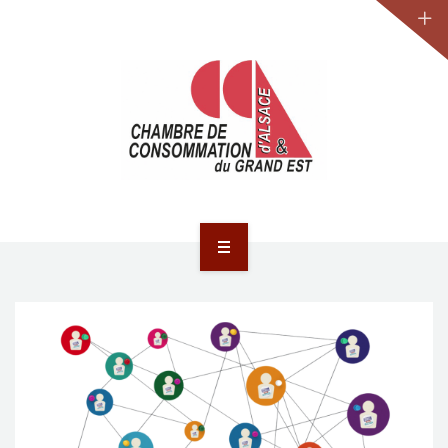
JURIDIQUE
LA CCA-GE
NOS ACTIONS
CONTACT
ACCUEIL
ACTUALITÉS
JURIDIQUE
LA CCA-GE