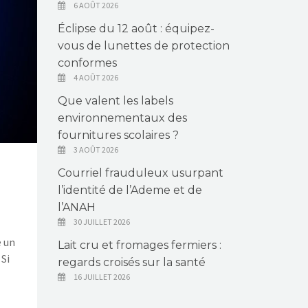
6 AOÛT 2026
Éclipse du 12 août : équipez-
vous de lunettes de protection
conformes
4 AOÛT 2026
Que valent les labels
environnementaux des
fournitures scolaires ?
3 AOÛT 2026
Courriel frauduleux usurpant
l’identité de l’Ademe et de
l’ANAH
30 JUILLET 2026
e un
Lait cru et fromages fermiers :
Si
regards croisés sur la santé
16 JUILLET 2026