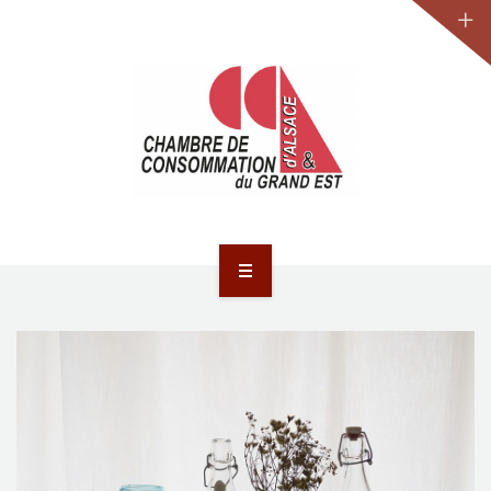
JURIDIQUE
LA CCA-GE
NOS ACTIONS
CONTACT
ACCUEIL
ACTUALITÉS
JURIDIQUE
LA CCA-GE