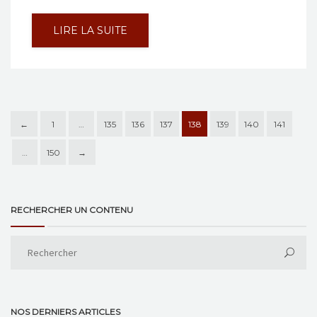
LIRE LA SUITE
←
1
…
135
136
137
138
139
140
141
…
150
→
RECHERCHER UN CONTENU
NOS DERNIERS ARTICLES