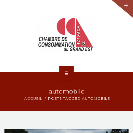
JURIDIQUE
LA CCA-GE
NOS ACTIONS
CONTACT
ACCUEIL
automobile
ACTUALITÉS
ACCUEIL
POSTS TAGGED AUTOMOBILE
JURIDIQUE
LA CCA-GE