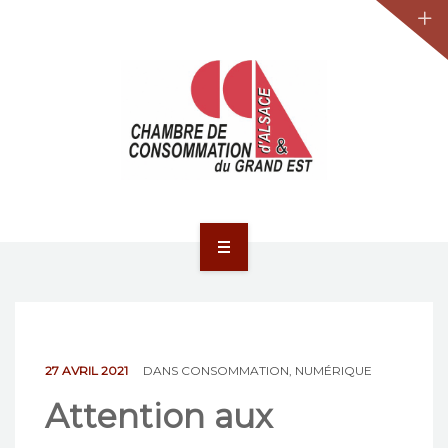
JURIDIQUE
LA CCA-GE
NOS ACTIONS
CONTACT
ACCUEIL
ACTUALITÉS
JURIDIQUE
27 AVRIL 2021
DANS
CONSOMMATION
,
NUMÉRIQUE
Attention aux
LA CCA-GE