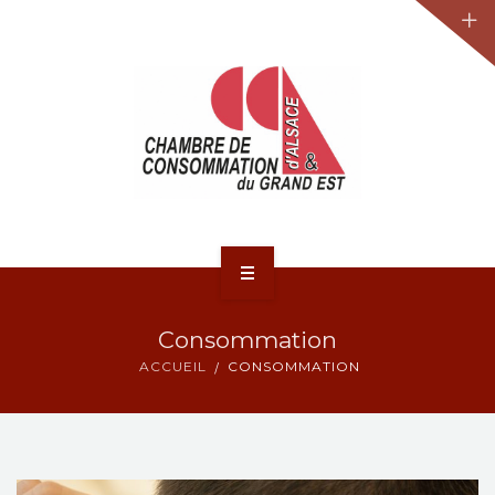
JURIDIQUE
LA CCA-GE
NOS ACTIONS
CONTACT
ACCUEIL
Consommation
ACTUALITÉS
ACCUEIL
CONSOMMATION
JURIDIQUE
LA CCA-GE