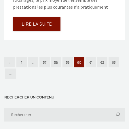
prestations les plus courantes n’a pratiquement
LIRE LA SUITE
←
1
…
57
58
59
60
61
62
63
→
RECHERCHER UN CONTENU