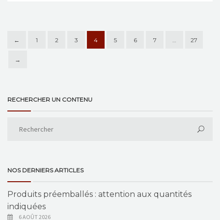
←
1
2
3
4
5
6
7
…
27
→
RECHERCHER UN CONTENU
NOS DERNIERS ARTICLES
Produits préemballés : attention aux quantités
indiquées
6 AOÛT 2026