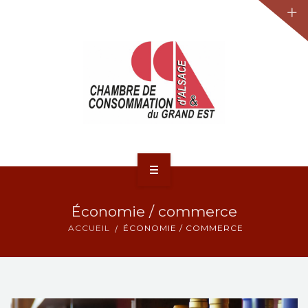
JURIDIQUE
LA CCA-GE
NOS ACTIONS
CONTACT
ACCUEIL
Économie / commerce
ACTUALITÉS
ACCUEIL
ÉCONOMIE / COMMERCE
JURIDIQUE
LA CCA-GE