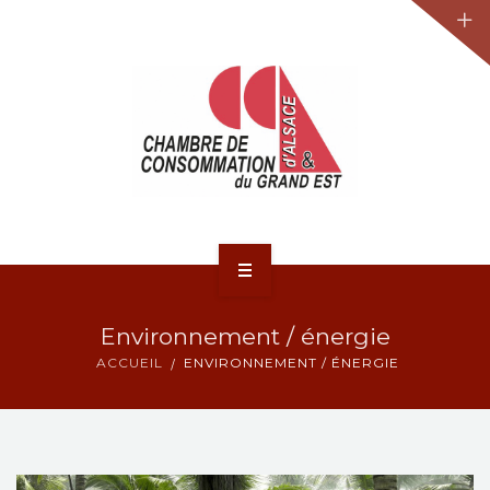
JURIDIQUE
LA CCA-GE
NOS ACTIONS
CONTACT
ACCUEIL
Environnement / énergie
ACTUALITÉS
ACCUEIL
ENVIRONNEMENT / ÉNERGIE
JURIDIQUE
LA CCA-GE