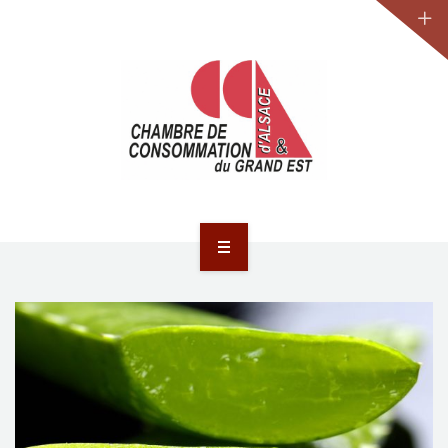
JURIDIQUE
LA CCA-GE
NOS ACTIONS
CONTACT
ACCUEIL
ACTUALITÉS
JURIDIQUE
LA CCA-GE