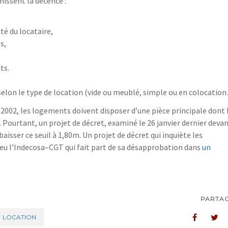
nissent la décence :
nté du locataire,
s,
ts.
selon le type de location (vide
ou meublé, simple ou en colocation
 2
002, les logements doivent disposer d’une pièce principale dont 
 Pourtant,
u
n projet de décret, examiné le 26 janvier dernier deva
baisser ce seuil à 1,80m. Un
projet de décret qui inquiète les
eu l’Indecosa
–
CGT qui fait part
de sa
désapprobation
dans
un
PARTA
LOCATION