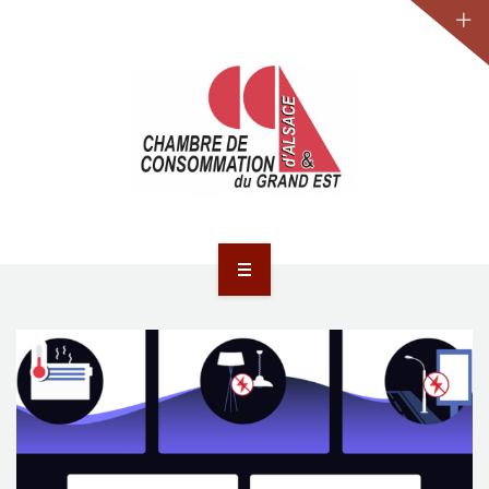
JURIDIQUE
LA CCA-GE
NOS ACTIONS
CONTACT
ACCUEIL
ACTUALITÉS
JURIDIQUE
LA CCA-GE