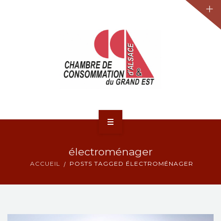
JURIDIQUE
LA CCA-GE
NOS ACTIONS
CONTACT
ACCUEIL
électroménager
ACTUALITÉS
ACCUEIL
POSTS TAGGED ÉLECTROMÉNAGER
JURIDIQUE
LA CCA-GE