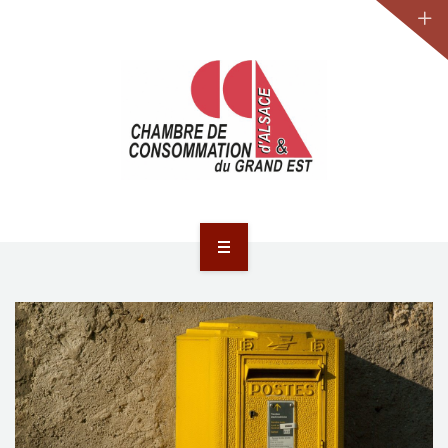
JURIDIQUE
LA CCA-GE
NOS ACTIONS
CONTACT
ACCUEIL
ACTUALITÉS
JURIDIQUE
LA CCA-GE