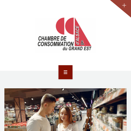
JURIDIQUE
LA CCA-GE
NOS ACTIONS
CONTACT
ACCUEIL
ACTUALITÉS
JURIDIQUE
LA CCA-GE