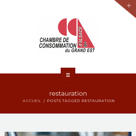
JURIDIQUE
LA CCA-GE
NOS ACTIONS
CONTACT
ACCUEIL
restauration
ACTUALITÉS
ACCUEIL
POSTS TAGGED RESTAURATION
JURIDIQUE
LA CCA-GE