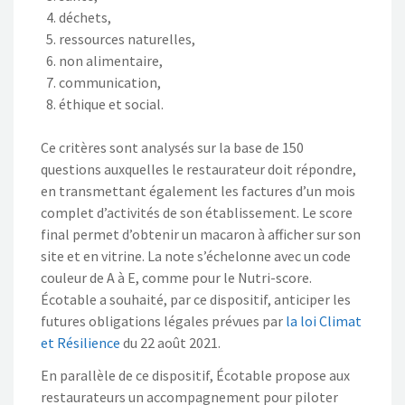
déchets,
ressources naturelles,
non alimentaire,
communication,
éthique
et social.
Ce critères sont analysés sur la base de
150
questions
aux
que
lles
le restaurateur doit
répondre
,
en
transmett
ant
également
les factures d’
un
mois
complet d’activités
de son établissement.
L
e score
final permet d’obtenir un macaron à afficher
sur son
site et
en
vitrine. La note
s’échelonne avec
un code
couleur de A à E
, comme pour le Nutri-score
.
É
cotable a souhaité, par ce dispositif, anticiper les
futures obligations
légales prévues par
la
loi Climat
et Résilience
du 22 août 2021.
En parallèle de ce dispositif, Écotable propose aux
restaurateurs un accompagnement pour piloter