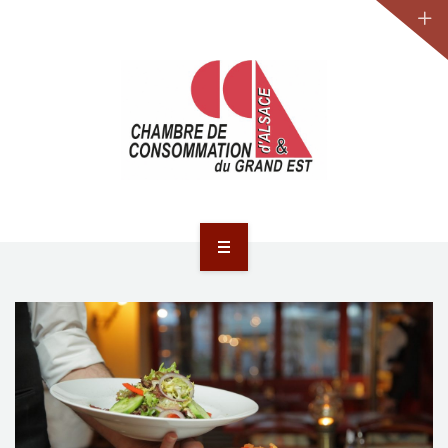
JURIDIQUE
LA CCA-GE
NOS ACTIONS
CONTACT
ACCUEIL
ACTUALITÉS
JURIDIQUE
LA CCA-GE