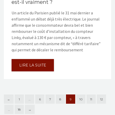
est-il vraiment ?
Un article du Parisien publié le 31 mai dernier a
enflammé un débat déjà très électrique. Le journal
affirme que le consommateur devra bel et bien
rembourser le coût d’installation du compteur
Linky, évalué à 130 € par compteur, « à travers
notamment un mécanisme dit de “différé tarifaire”
qui permet de décaler le remboursement
LIRE LA SUITE
←
1
…
6
7
8
9
10
11
12
…
18
→