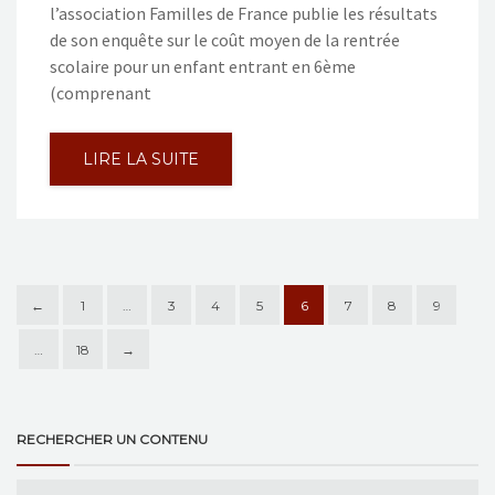
l’association Familles de France publie les résultats
de son enquête sur le coût moyen de la rentrée
scolaire pour un enfant entrant en 6ème
(comprenant
LIRE LA SUITE
←
1
…
3
4
5
6
7
8
9
…
18
→
RECHERCHER UN CONTENU