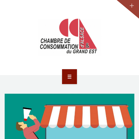
JURIDIQUE
LA CCA-GE
NOS ACTIONS
CONTACT
ACCUEIL
ACTUALITÉS
JURIDIQUE
LA CCA-GE