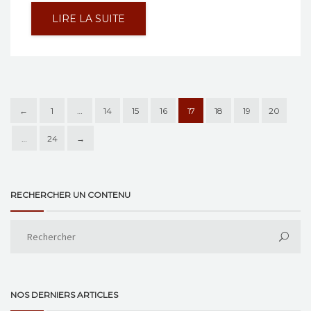
LIRE LA SUITE
←
1
…
14
15
16
17
18
19
20
…
24
→
RECHERCHER UN CONTENU
NOS DERNIERS ARTICLES