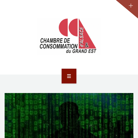
JURIDIQUE
LA CCA-GE
NOS ACTIONS
CONTACT
ACCUEIL
ACTUALITÉS
JURIDIQUE
LA CCA-GE