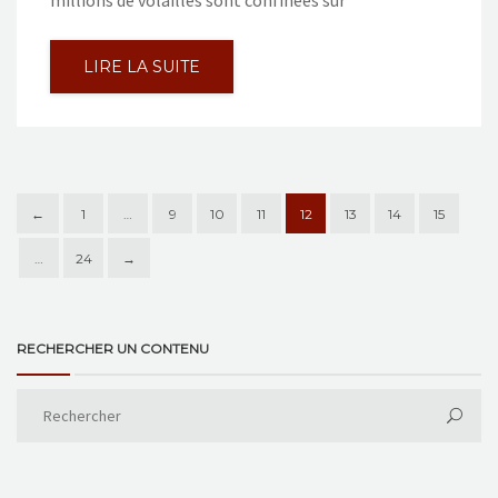
millions de volailles sont confinées sur
LIRE LA SUITE
←
1
…
9
10
11
12
13
14
15
…
24
→
RECHERCHER UN CONTENU