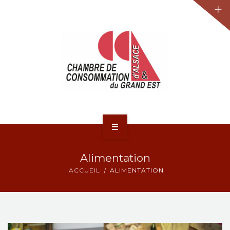
JURIDIQUE
LA CCA-GE
NOS ACTIONS
CONTACT
ACCUEIL
Alimentation
ACTUALITÉS
ACCUEIL
ALIMENTATION
JURIDIQUE
LA CCA-GE